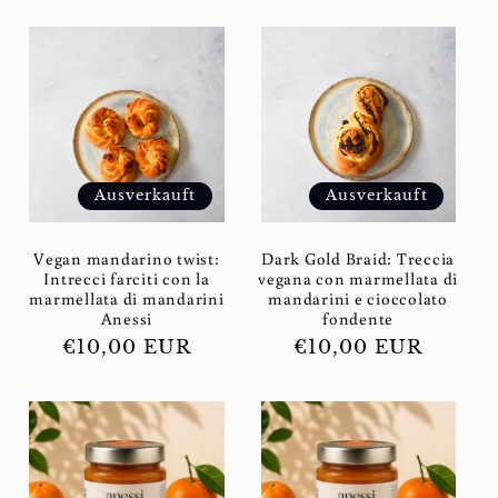
Ausverkauft
Ausverkauft
Vegan mandarino twist:
Dark Gold Braid: Treccia
Intrecci farciti con la
vegana con marmellata di
marmellata di mandarini
mandarini e cioccolato
Anessi
fondente
Normaler
€10,00 EUR
Normaler
€10,00 EUR
Preis
Preis