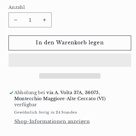
Anzahl
Verringere
Erhöhe
die
die
Menge
Menge
für
für
In den Warenkorb legen
Heidelbeerkonfitüre
Heidelbeerkonfitüre
extra
extra
75
75
%
%
Abholung bei
via A. Volta 37A, 36075,
Montecchio Maggiore-Alte Ceccato (VI)
verfügbar
Gewöhnlich fertig in 24 Stunden
Shop-Informationen anzeigen