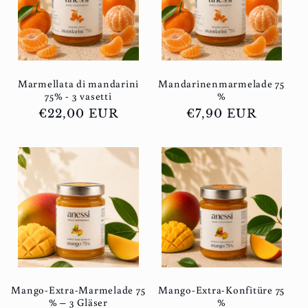
Marmellata di mandarini
Mandarinenmarmelade 75
75% - 3 vasetti
%
Normaler
€22,00 EUR
Normaler
€7,90 EUR
Preis
Preis
Mango-Extra-Marmelade 75
Mango-Extra-Konfitüre 75
% – 3 Gläser
%