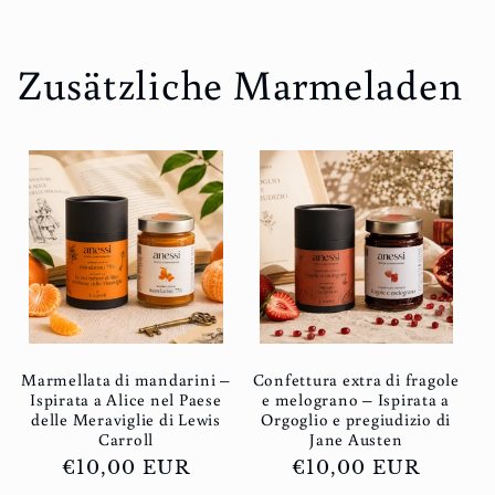
Zusätzliche Marmeladen
Marmellata di mandarini –
Confettura extra di fragole
Ispirata a Alice nel Paese
e melograno – Ispirata a
delle Meraviglie di Lewis
Orgoglio e pregiudizio di
Carroll
Jane Austen
Normaler
€10,00 EUR
Normaler
€10,00 EUR
Preis
Preis