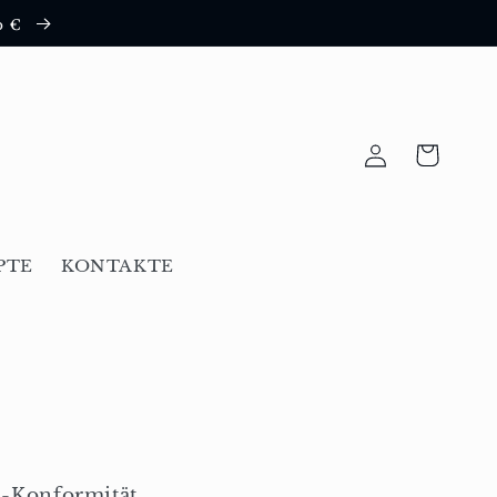
0 €
Einloggen
Warenkorb
PTE
KONTAKTE
-Konformität