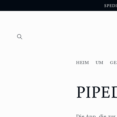
Direkt
SPEDI
zum
Inhalt
HEIM
UM
GE
PIPE
Die App, die zu