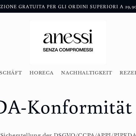
ZIONE GRATUITA PER GLI ORDINI SUPERIORI A 29,9
SCHÄFT
HORECA
NACHHALTIGKEIT
REZE
DA-Konformität
r Sicherstellung der DSGVO/CCPA/APPI/PIPEDA